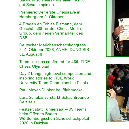
Sie kann so vieles - vor allem richtig
gut Schach spielen
Premiere: Der erste Chessrave in
Hamburg am 9. Oktober
4 Fragen an Tobias Eismann, dem
Geschäftsführer der Chess Media
Group, dem neuen Vermarkter des
DSB
Deutscher Mädchenschachkongress
2.-4. Oktober 2026, ANMELDUNG BIS
31. August!!!
Team line-ups confirmed for 46th FIDE
Chess Olympiad
Day 2 brings high-level competition and
inspiring stories to FIDE World
University Team Championship Finals
Paul Meyer-Dunker bei Bluhmecke
Lara Schulze verstärkt Schachfreunde
Deizisau
Festzelt statt Turniersaal – 99 Teams
beim Offenen Baden-
Württembergischen Schulschachpokal
2026 in Deizisau