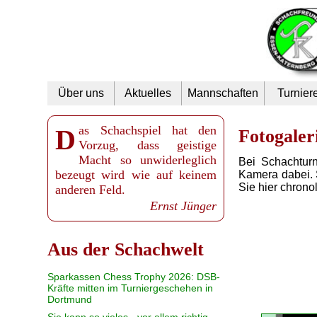
Navigation
Über uns
Aktuelles
Mannschaften
Turnier
überspringen
Das Schachspiel hat den
Fotogaler
Vorzug, dass geistige
Macht so unwiderleglich
Bei Schachtur
bezeugt wird wie auf keinem
Kamera dabei. 
Sie hier chron
anderen Feld.
Ernst Jünger
Aus der Schachwelt
Sparkassen Chess Trophy 2026: DSB-
Kräfte mitten im Turniergeschehen in
Dortmund