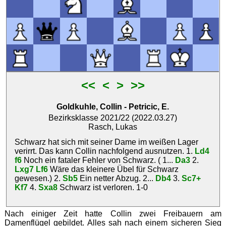
<<
<
>
>>
Goldkuhle, Collin
-
Petricic, E.
Bezirksklasse 2021/22 (2022.03.27)
Rasch, Lukas
Schwarz hat sich mit seiner Dame im weißen Lager
verirrt. Das kann Collin nachfolgend ausnutzen. 1.
Ld4
f6
Noch ein fataler Fehler von Schwarz. ( 1...
Da3
2.
Lxg7
Lf6
Wäre das kleinere Übel für Schwarz
gewesen.) 2.
Sb5
Ein netter Abzug. 2...
Db4
3.
Sc7+
Kf7
4.
Sxa8
Schwarz ist verloren.
1-0
Nach einiger Zeit hatte Collin zwei Freibauern am
Damenflügel gebildet. Alles sah nach einem sicheren Sieg