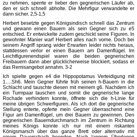
zu nehmen, sperrte er lieber den gegnerischen Läufer ab,
den er sich schnell abholte. Die Mehrfigur verwandelte er
dann sicher. 2,5-1,5
Herbert besetzte gegen Königsindisch schnell das Zentrum
und gewann einen Bauern als sein Gegner sich zu e5
entschied. Er entwickelte zudem geschickt seine Figuren. In
gewohnter Manier warf Herbert alles nach vorne. Doch bei
seinem Angriff sprang wider Erwarten leider nichts heraus,
stattdessen verlor er einen Bauern am Damenflügel. Im
Leichtfigurenendspiel waren die beiden gegnerischen
Freibauern dann aber glücklicherweise blockiert, sodass er
das Remisangebot annahm. 3-2
Ich spielte gegen e4 die Hippopotamus Verteidigung mit
1….Sh6. Mein Gegner führte früh seinen h-Bauern in die
Schlacht und tauschte diesen mit meinem g6. Nachdem ich
ein Turmpaar tauschen und somit die gegnerische lange
Rochade verhindern konnte, öffnete sich die h-Linie für
meine übrigen Schwerfiguren. Als ich dort die gegnerische
Stellung enterte, opferte mein Gegner überraschend eine
Figur am Damenflügel, um drei Bauern zu gewinnen. Den
gegnerischen Bauerndurchmarsch im Zentrum in Richtung
meines Königs konnte ich nur mit einem riskanten
Königsmarsch über das ganze Brett oder alternativ mit
einem Dauerschach beenden. Nach langem Überlegen