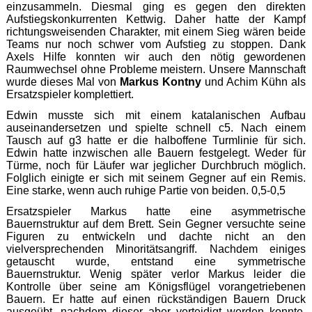
einzusammeln. Diesmal ging es gegen den direkten
Aufstiegskonkurrenten Kettwig. Daher hatte der Kampf
richtungsweisenden Charakter, mit einem Sieg wären beide
Teams nur noch schwer vom Aufstieg zu stoppen. Dank
Axels Hilfe konnten wir auch den nötig gewordenen
Raumwechsel ohne Probleme meistern. Unsere Mannschaft
wurde dieses Mal von
Markus Kontny
und Achim Kühn als
Ersatzspieler komplettiert.
Edwin musste sich mit einem katalanischen Aufbau
auseinandersetzen und spielte schnell c5. Nach einem
Tausch auf g3 hatte er die halboffene Turmlinie für sich.
Edwin hatte inzwischen alle Bauern festgelegt. Weder für
Türme, noch für Läufer war jeglicher Durchbruch möglich.
Folglich einigte er sich mit seinem Gegner auf ein Remis.
Eine starke, wenn auch ruhige Partie von beiden. 0,5-0,5
Ersatzspieler Markus hatte eine asymmetrische
Bauernstruktur auf dem Brett. Sein Gegner versuchte seine
Figuren zu entwickeln und dachte nicht an den
vielversprechenden Minoritätsangriff. Nachdem einiges
getauscht wurde, entstand eine symmetrische
Bauernstruktur. Wenig später verlor Markus leider die
Kontrolle über seine am Königsflügel vorangetriebenen
Bauern. Er hatte auf einen rückständigen Bauern Druck
ausgeübt, nachdem dieser aber verteidigt werden konnte,