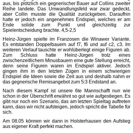
aus, bis plötzlich ein gegnerischer Bauer auf Collins zweiter
Reihe landete. Das Umwandlungsfeld war zwar gedeckt,
aber Collin musste die Qualität zurückgeben. Daraufhin
hatte er jedoch ein angenehmes Endspiel, welches er am
Ende solide zum Punkt und gleichzeitig zur
Spielentscheidung brachte. 4,5-2,5
Heinz-Jürgen spielte im Franzosen die Winawer Variante.
Es entstanden Doppelbauern auf f7, f6 und auf c2, c3. Im
weiteren Verlauf tauschte er wohlüberlegt einige Figuren ab.
Zum Schluss hatte Heinz-Jürgen trotz eines
zwischenzeitlichem Minusbauern eine gute Stellung erreicht,
denn seine Figuren waren im Endspiel aktiver. Jedoch
gingen ihm in den letzten Zügen in einem schwierigen
Endspiel die Ideen sowie die Zeit aus und deshalb nahm er
das gegnerische Remisangebot zum 5:3 Endstand an.
Nach diesem Kampf ist unsere 6te Mannschafft nun wie
schon in der Überschrift erwähnt so gut wie aufgestiegen. Es
gibt nur noch ein Szenario, das am letzten Spieltag auftreten
kann, dass wir nicht aufsteigen, jedoch spricht die Tabelle für
sich.
Am 08.05 können wir dann in Holsterhausen den Aufstieg
aus eigener Kraft perfekt machen.