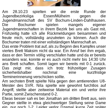
Am 28.10.23 spielten wir die erste Runde der
Jugendbezirksliga Essen/Mülheim gegen die
Jugendmannschaft des SV Bochum-Linden-Dahlhausen.
Die Bochumer spielen mangels eigener
Jugendmannschaften in ihrem Bezirk bei uns als Gast mit.
Frühzeitig hatte ich alle Rückmeldungen beisammen und
freute mich, vollständig anzutreten zu können. Auch die
Bochumer traten mit einer vollständigen Mannschaft an.
Das erste Problem trat auf, als zu Beginn des Kampfes unser
viertes Brett Maksim nicht da war. Ein Anruf bei ihm ergab,
dass er den Termin völlig verschlafen hatte und da er bereits
woanders war, konnte er es auch nicht mehr bis 14:30 Uhr
ans Brett schaffen. Somit lagen wir bereits mit 0-1 zurück.
Das zeigt mir, dass ich trotz frühzeitiger Zusagen
sicherheitshalber nochmal eine kurzfristige
Terminerinnerung verschicken sollte.
Am sechsten Brett spielte Nila gegen den amtierenden U8-
Meister des SVR. Nila spielte wie gewohnt furchtlos auf
Angriff, stellte aber zeitweise Material ein und verlor ihre
Partie, somit Zwischenstand 0-2.
Etwas besser sah es bei Jonathan am dritten Brett aus, sein
Gegner stellte in etwa gleichwertiger Stellung seine Dame
ein, nur noch 1-2. Leider verlor Dzemal kurze Zeit später