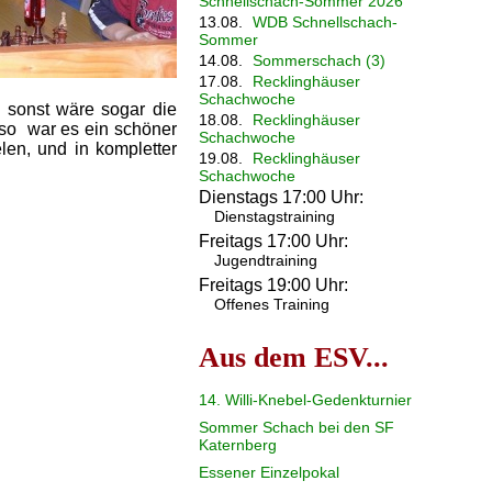
Schnellschach-Sommer 2026
13.08.
WDB Schnellschach-
Sommer
14.08.
Sommerschach (3)
17.08.
Recklinghäuser
Schachwoche
, sonst wäre sogar die
18.08.
Recklinghäuser
 so war es ein schöner
Schachwoche
len, und in kompletter
19.08.
Recklinghäuser
Schachwoche
Dienstags 17:00 Uhr:
Dienstagstraining
Freitags 17:00 Uhr:
Jugendtraining
Freitags 19:00 Uhr:
Offenes Training
Aus dem ESV...
14. Willi-Knebel-Gedenkturnier
Sommer Schach bei den SF
Katernberg
Essener Einzelpokal