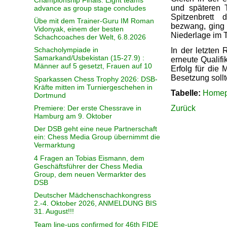
und späteren 
advance as group stage concludes
Spitzenbrett
Übe mit dem Trainer-Guru IM Roman
bezwang, ging 
Vidonyak, einem der besten
Niederlage im T
Schachcoaches der Welt, 6.8.2026
Schacholympiade in
In der letzten
Samarkand/Usbekistan (15-27.9) :
erneute Qualif
Männer auf 5 gesetzt, Frauen auf 10
Erfolg für die 
Besetzung sollt
Sparkassen Chess Trophy 2026: DSB-
Kräfte mitten im Turniergeschehen in
Tabelle:
Homep
Dortmund
Zurück
Premiere: Der erste Chessrave in
Hamburg am 9. Oktober
Der DSB geht eine neue Partnerschaft
ein: Chess Media Group übernimmt die
Vermarktung
4 Fragen an Tobias Eismann, dem
Geschäftsführer der Chess Media
Group, dem neuen Vermarkter des
DSB
Deutscher Mädchenschachkongress
2.-4. Oktober 2026, ANMELDUNG BIS
31. August!!!
Team line-ups confirmed for 46th FIDE