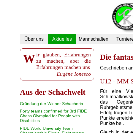
Navigation
Über uns
Aktuelles
Mannschaften
Turnier
überspringen
Wir glauben, Erfahrungen
Die fanta
zu machen, aber die
Erfahrungen machen uns
Geschrieben a
Eugène Ionesco
U12 - MM SV
Aus der Schachwelt
Für eine Vie
Schimnatkowsk
das Gegent
Gründung der Wiener Schacheria
Ruhrgebietsmei
Forty teams confirmed for 3rd FIDE
Erfolg trugen L
Chess Olympiad for People with
Punkte erreicht
Disabilities
Punkte bei.
FIDE World University Team
Gleich in der 
Championship Finals: Eight teams