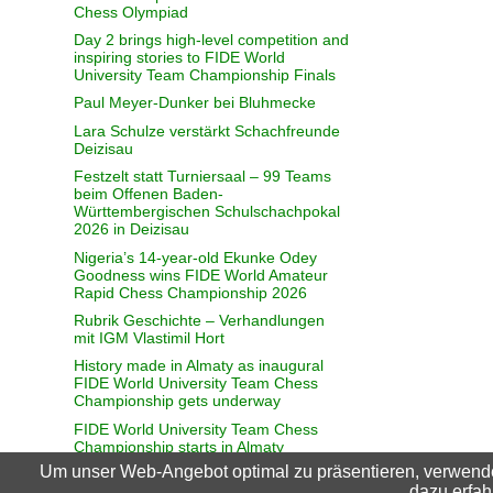
Chess Olympiad
Day 2 brings high-level competition and
inspiring stories to FIDE World
University Team Championship Finals
Paul Meyer-Dunker bei Bluhmecke
Lara Schulze verstärkt Schachfreunde
Deizisau
Festzelt statt Turniersaal – 99 Teams
beim Offenen Baden-
Württembergischen Schulschachpokal
2026 in Deizisau
Nigeria’s 14-year-old Ekunke Odey
Goodness wins FIDE World Amateur
Rapid Chess Championship 2026
Rubrik Geschichte – Verhandlungen
mit IGM Vlastimil Hort
History made in Almaty as inaugural
FIDE World University Team Chess
Championship gets underway
FIDE World University Team Chess
Championship starts in Almaty
Um unser Web-Angebot optimal zu präsentieren, verwend
Sie kann so vieles - vor allem richtig
dazu erfah
gut Schach spielen