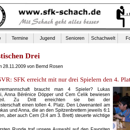
e
Termine
Jugend
Senioren
Schachwelt
F
stischen Drei
m 28.11.2009 von Bernd Rosen
R: SFK erreicht mit nur drei Spielern den 4. Pla
rermannschaft braucht man 4 Spieler? Lukas
i, Anna Bérénice Döpper und Cem Celik bewiesen
eil. Zu Dritt erreichten sie bei der
sterschaft einen tollen 4. Platz. Den Löwenanteil am
ukas und Anna, die an den Spitzenbrettern jeweils 6:1
en, aber auch Cem (3:4 am 3. Brett) steuerte wichtige
ersten Runde traf unsere Auswahl auf den Favoriten