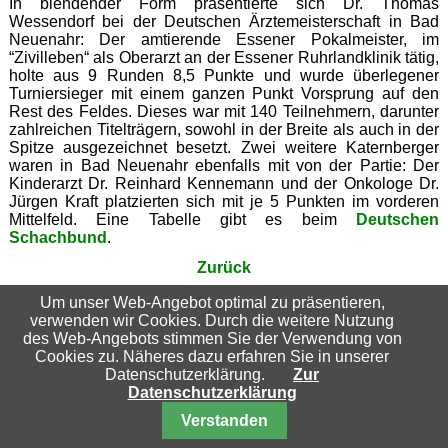
In blendender Form präsentierte sich Dr. Thomas
Wessendorf bei der Deutschen Ärztemeisterschaft in Bad
Neuenahr: Der amtierende Essener Pokalmeister, im
“Zivilleben“ als Oberarzt an der Essener Ruhrlandklinik tätig,
holte aus 9 Runden 8,5 Punkte und wurde überlegener
Turniersieger mit einem ganzen Punkt Vorsprung auf den
Rest des Feldes. Dieses war mit 140 Teilnehmern, darunter
zahlreichen Titelträgern, sowohl in der Breite als auch in der
Spitze ausgezeichnet besetzt. Zwei weitere Katernberger
waren in Bad Neuenahr ebenfalls mit von der Partie: Der
Kinderarzt Dr. Reinhard Kennemann und der Onkologe Dr.
Jürgen Kraft platzierten sich mit je 5 Punkten im vorderen
Mittelfeld. Eine Tabelle gibt es beim
Deutschen
Schachbund
.
Zurück
Um unser Web-Angebot optimal zu präsentieren,
verwenden wir Cookies. Durch die weitere Nutzung
Suchbegriffe
des Web-Angebots stimmen Sie der Verwendung von
Cookies zu. Näheres dazu erfahren Sie in unserer
Datenschutzerklärung.
Zur
Datenschutzerklärung
Nach oben
Verstanden
© 2026 Schachfreunde Essen-Katernberg 04/32 e.V.