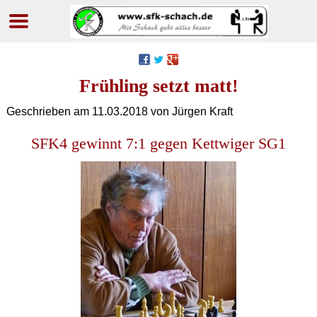
Navigation
überspringen
Frühling setzt matt!
Geschrieben am
11.03.2018
von Jürgen Kraft
SFK4 gewinnt 7:1 gegen Kettwiger SG1