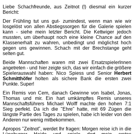
Liebe Schachfreunde, aus Zeitnot (!) diesmal ein kurzer
Bericht:
Der Frühling tut uns gut- zumindest, wenn man wie wir
losgelöst von allen Abstiegssorgen für die Galerie spielen
kann - siehe mein letzter Bericht. Die Kettwiger jedoch
mussten, um überhaupt noch eine kleine Chance auf den
Klassenerhalt zu wahren, unbedingt und möglichst hoch
gegen uns gewinnen. Schach mit der Brechstange geht
selten gut.
Beide Mannschaften waren mit zwei ErsatzspielerInnen
angetreten - und hier zeigte sich, das wir einfach die größere
Spielerauswahl haben: Nico Spiess und Senior
Herbert
Schmitthöfer
holten als sichere Bank die ersten zwei
Punkte. Super!
Ein Remis von Cem, danach Gewinne von Isabel, Jonas,
Thomas und mir. Ein hart umkämpftes Remis unseres
Mannschaftsführers Michael Wolff machte den hohen 7:1
Sieg perfekt. Da ich die "Ehre" hatte, mit 69 Zügen die
längste Partie des Tages zu spielen, habe ich leider von den
Anderen nur wenig mitbekommen.
Apropos "Zeitnot", werdet Ihr fragen: Morgen reise ich in die