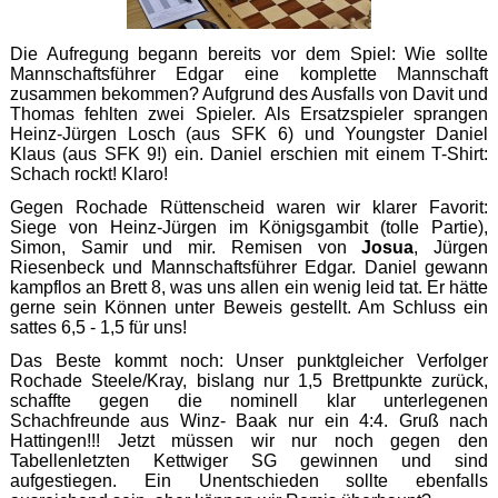
Die Aufregung begann bereits vor dem Spiel: Wie sollte
Mannschaftsführer Edgar eine komplette Mannschaft
zusammen bekommen? Aufgrund des Ausfalls von Davit und
Thomas fehlten zwei Spieler. Als Ersatzspieler sprangen
Heinz-Jürgen Losch (aus SFK 6) und Youngster Daniel
Klaus (aus SFK 9!) ein. Daniel erschien mit einem T-Shirt:
Schach rockt! Klaro!
Gegen Rochade Rüttenscheid waren wir klarer Favorit:
Siege von Heinz-Jürgen im Königsgambit (tolle Partie),
Simon, Samir und mir. Remisen von
Josua
, Jürgen
Riesenbeck und Mannschaftsführer Edgar. Daniel gewann
kampflos an Brett 8, was uns allen ein wenig leid tat. Er hätte
gerne sein Können unter Beweis gestellt. Am Schluss ein
sattes 6,5 - 1,5 für uns!
Das Beste kommt noch: Unser punktgleicher Verfolger
Rochade Steele/Kray, bislang nur 1,5 Brettpunkte zurück,
schaffte gegen die nominell klar unterlegenen
Schachfreunde aus Winz- Baak nur ein 4:4. Gruß nach
Hattingen!!! Jetzt müssen wir nur noch gegen den
Tabellenletzten Kettwiger SG gewinnen und sind
aufgestiegen. Ein Unentschieden sollte ebenfalls