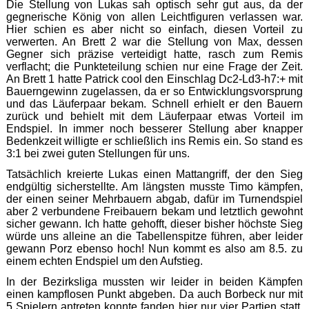
Die Stellung von Lukas sah optisch sehr gut aus, da der
gegnerische König von allen Leichtfiguren verlassen war.
Hier schien es aber nicht so einfach, diesen Vorteil zu
verwerten. An Brett 2 war die Stellung von Max, dessen
Gegner sich präzise verteidigt hatte, rasch zum Remis
verflacht; die Punkteteilung schien nur eine Frage der Zeit.
An Brett 1 hatte Patrick cool den Einschlag Dc2-Ld3-h7:+ mit
Bauerngewinn zugelassen, da er so Entwicklungsvorsprung
und das Läuferpaar bekam. Schnell erhielt er den Bauern
zurück und behielt mit dem Läuferpaar etwas Vorteil im
Endspiel. In immer noch besserer Stellung aber knapper
Bedenkzeit willigte er schließlich ins Remis ein. So stand es
3:1 bei zwei guten Stellungen für uns.
Tatsächlich kreierte Lukas einen Mattangriff, der den Sieg
endgültig sicherstellte. Am längsten musste Timo kämpfen,
der einen seiner Mehrbauern abgab, dafür im Turnendspiel
aber 2 verbundene Freibauern bekam und letztlich gewohnt
sicher gewann. Ich hatte gehofft, dieser bisher höchste Sieg
würde uns alleine an die Tabellenspitze führen, aber leider
gewann Porz ebenso hoch! Nun kommt es also am 8.5. zu
einem echten Endspiel um den Aufstieg.
In der Bezirksliga mussten wir leider in beiden Kämpfen
einen kampflosen Punkt abgeben. Da auch Borbeck nur mit
5 Spielern antreten konnte fanden hier nur vier Partien statt.