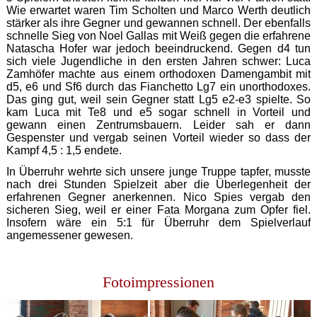
Wie erwartet waren Tim Scholten und Marco Werth deutlich
stärker als ihre Gegner und gewannen schnell. Der ebenfalls
schnelle Sieg von Noel Gallas mit Weiß gegen die erfahrene
Natascha Hofer war jedoch beeindruckend. Gegen d4 tun
sich viele Jugendliche in den ersten Jahren schwer: Luca
Zamhöfer machte aus einem orthodoxen Damengambit mit
d5, e6 und Sf6 durch das Fianchetto Lg7 ein unorthodoxes.
Das ging gut, weil sein Gegner statt Lg5 e2-e3 spielte. So
kam Luca mit Te8 und e5 sogar schnell in Vorteil und
gewann einen Zentrumsbauern. Leider sah er dann
Gespenster und vergab seinen Vorteil wieder so dass der
Kampf 4,5 : 1,5 endete.
In Überruhr wehrte sich unsere junge Truppe tapfer, musste
nach drei Stunden Spielzeit aber die Überlegenheit der
erfahrenen Gegner anerkennen. Nico Spies vergab den
sicheren Sieg, weil er einer Fata Morgana zum Opfer fiel.
Insofern wäre ein 5:1 für Überruhr dem Spielverlauf
angemessener gewesen.
Fotoimpressionen