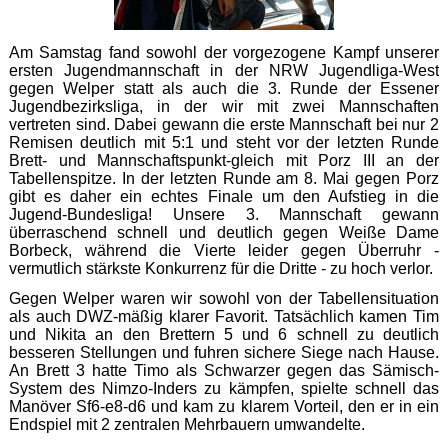
Am Samstag fand sowohl der vorgezogene Kampf unserer
ersten Jugendmannschaft in der NRW Jugendliga-West
gegen Welper statt als auch die 3. Runde der Essener
Jugendbezirksliga, in der wir mit zwei Mannschaften
vertreten sind. Dabei gewann die erste Mannschaft bei nur 2
Remisen deutlich mit 5:1 und steht vor der letzten Runde
Brett- und Mannschaftspunkt-gleich mit Porz III an der
Tabellenspitze. In der letzten Runde am 8. Mai gegen Porz
gibt es daher ein echtes Finale um den Aufstieg in die
Jugend-Bundesliga! Unsere 3. Mannschaft gewann
überraschend schnell und deutlich gegen Weiße Dame
Borbeck, während die Vierte leider gegen Überruhr -
vermutlich stärkste Konkurrenz für die Dritte - zu hoch verlor.
Gegen Welper waren wir sowohl von der Tabellensituation
als auch DWZ-mäßig klarer Favorit. Tatsächlich kamen Tim
und Nikita an den Brettern 5 und 6 schnell zu deutlich
besseren Stellungen und fuhren sichere Siege nach Hause.
An Brett 3 hatte Timo als Schwarzer gegen das Sämisch-
System des Nimzo-Inders zu kämpfen, spielte schnell das
Manöver Sf6-e8-d6 und kam zu klarem Vorteil, den er in ein
Endspiel mit 2 zentralen Mehrbauern umwandelte.