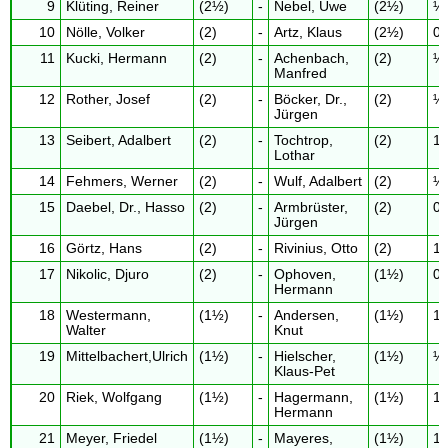
9
Klüting, Reiner
(2½)
-
Nebel, Uwe
(2½)
½ 
10
Nölle, Volker
(2)
-
Artz, Klaus
(2½)
0 
11
Kucki, Hermann
(2)
-
Achenbach,
(2)
½ 
Manfred
12
Rother, Josef
(2)
-
Böcker, Dr.,
(2)
½ 
Jürgen
13
Seibert, Adalbert
(2)
-
Tochtrop,
(2)
1 
Lothar
14
Fehmers, Werner
(2)
-
Wulf, Adalbert
(2)
½ 
15
Daebel, Dr., Hasso
(2)
-
Armbrüster,
(2)
0 
Jürgen
16
Görtz, Hans
(2)
-
Rivinius, Otto
(2)
1 
17
Nikolic, Djuro
(2)
-
Ophoven,
(1½)
0 
Hermann
18
Westermann,
(1½)
-
Andersen,
(1½)
1 
Walter
Knut
19
Mittelbachert,Ulrich
(1½)
-
Hielscher,
(1½)
½ 
Klaus-Pet
20
Riek, Wolfgang
(1½)
-
Hagermann,
(1½)
1 
Hermann
21
Meyer, Friedel
(1½)
-
Mayeres,
(1½)
1 