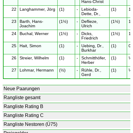
Hans-Christ
22
Langhammer, Jörg
(1)
-
Lebioda-
(1)
1 
Dette, Dr.,
23
Barth, Hans-
(1½)
-
Deflieze,
(1½)
1 
Joachim
Ulrich
24
Buchal, Werner
(1½)
-
Dicks,
(1½)
1 
Friedrich
25
Hait, Simon
(1)
-
Uebing, Dr.,
(1)
0 
Burkhar
26
Streier, Wilhelm
(1)
-
Schmitthöfer,
(1)
½ 
Herber
27
Lohmar, Hermann
(½)
-
Rühle, Dr.,
(1)
½ 
Gerd
Neue Paarungen
Rangliste gesamt
Rangliste Rating B
Rangliste Rating C
Rangliste Nestoren (Ü75)