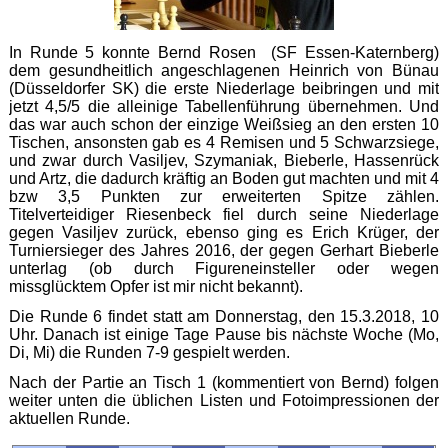
In Runde 5 konnte Bernd Rosen (SF Essen-Katernberg)
dem gesundheitlich angeschlagenen Heinrich von Bünau
(Düsseldorfer SK) die erste Niederlage beibringen und mit
jetzt 4,5/5 die alleinige Tabellenführung übernehmen. Und
das war auch schon der einzige Weißsieg an den ersten 10
Tischen, ansonsten gab es 4 Remisen und 5 Schwarzsiege,
und zwar durch Vasiljev, Szymaniak, Bieberle, Hassenrück
und Artz, die dadurch kräftig an Boden gut machten und mit 4
bzw 3,5 Punkten zur erweiterten Spitze zählen.
Titelverteidiger Riesenbeck fiel durch seine Niederlage
gegen Vasiljev zurück, ebenso ging es Erich Krüger, der
Turniersieger des Jahres 2016, der gegen Gerhart Bieberle
unterlag (ob durch Figureneinsteller oder wegen
missglücktem Opfer ist mir nicht bekannt).
Die Runde 6 findet statt am Donnerstag, den 15.3.2018, 10
Uhr. Danach ist einige Tage Pause bis nächste Woche (Mo,
Di, Mi) die Runden 7-9 gespielt werden.
Nach der Partie an Tisch 1 (kommentiert von Bernd) folgen
weiter unten die üblichen Listen und Fotoimpressionen der
aktuellen Runde.