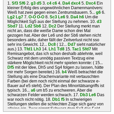
1.
Sf3
Sf6
2.
g3
d5
3.
c4
c6
4.
Da4
dxc4
5.
Dxc4
Ein
kleiner Erfolg des ungewöhnlichen Damenmanövers:
Weiß hat zwei gegen einen Zentrumsbauern. 5...
g6
6.
Lg2
Lg7
7.
O-O
O-O
8.
Sc3
Le6
9.
Da4
h6
Um die
Möglichkeit Sg5 aus der Stellung zu nehmen. 10.
d3
Sbd7
11.
Ld2
Sb6
12.
Dc2
Der Stellung merkt man
nicht an, dass die weiße Dame schon drei Mal
gezogen hat. Aber der Le6 und der Sb6 stehen nicht
besonders aktiv, daher fällt der Zeitverlust nicht sso
sehr ins Gewicht. 12...
Dc8
( 12...
Dd7
sieht natürlicher
aus.) 13.
Tfd1
Lh3
14.
Lh1
Td8
15.
Tac1
Sfd7
Mit
Remisangebot, das ich schon deshalb ablehnte, weil
Schwarz mit dem unnötig passiven Textzug eine
stärkere Möglichkeit nicht mehr spielen konnte: ( 15...
Df5
mit der Idee, Dh5 und Sg4 folgen zu lassen, hätte
mir mehr Sorgen bereitet.) 16.
b4
Weiß betrachtet die
Stellung als eine Drachenvariante mit vertauschten
Farben (bei dem noch nicht einmal der schwarze e-
Bauer auf e5 steht). Der Plan des Minoritätsangriffs ist
typisch. 16...
a6
um b5 zu erschweren. Aber die
schwarzen Felder werden schwach. 17.
Db3
Le6
Das
war noch nicht nötig. 18.
Db1
f5
In schwierigen
Stellungen stellen die schlechten Züge sich ganz von
alleine ein. Zwar nimmt Schwarz dem Sc3 das Feld
e4, aber der Textzug schwächt die Klnigsstellung. 19.