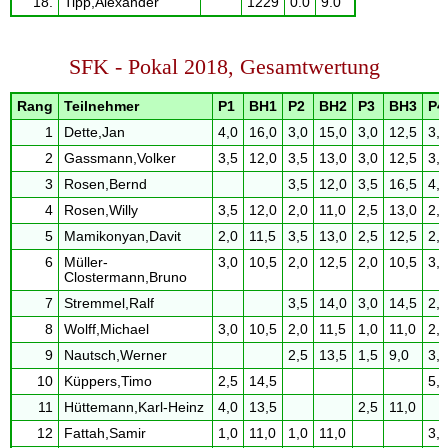
18.
Tipp,Alexander
1229
0.0
9.0
SFK - Pokal 2018, Gesamtwertung
Rang
Teilnehmer
P1
BH1
P2
BH2
P3
BH3
P4
1
Dette,Jan
4,0
16,0
3,0
15,0
3,0
12,5
3,0
2
Gassmann,Volker
3,5
12,0
3,5
13,0
3,0
12,5
3,0
3
Rosen,Bernd
3,5
12,0
3,5
16,5
4,0
4
Rosen,Willy
3,5
12,0
2,0
11,0
2,5
13,0
2,5
5
Mamikonyan,Davit
2,0
11,5
3,5
13,0
2,5
12,5
2,0
6
Müller-
3,0
10,5
2,0
12,5
2,0
10,5
3,0
Clostermann,Bruno
7
Stremmel,Ralf
3,5
14,0
3,0
14,5
2,5
8
Wolff,Michael
3,0
10,5
2,0
11,5
1,0
11,0
2,0
9
Nautsch,Werner
2,5
13,5
1,5
9,0
3,5
10
Küppers,Timo
2,5
14,5
5,0
11
Hüttemann,Karl-Heinz
4,0
13,5
2,5
11,0
12
Fattah,Samir
1,0
11,0
1,0
11,0
3,5