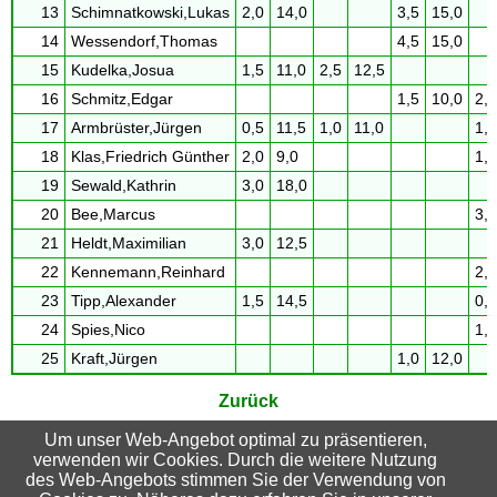
13
Schimnatkowski,Lukas
2,0
14,0
3,5
15,0
14
Wessendorf,Thomas
4,5
15,0
15
Kudelka,Josua
1,5
11,0
2,5
12,5
16
Schmitz,Edgar
1,5
10,0
2,0
17
Armbrüster,Jürgen
0,5
11,5
1,0
11,0
1,5
18
Klas,Friedrich Günther
2,0
9,0
1,0
19
Sewald,Kathrin
3,0
18,0
20
Bee,Marcus
3,0
21
Heldt,Maximilian
3,0
12,5
22
Kennemann,Reinhard
2,0
23
Tipp,Alexander
1,5
14,5
0,0
24
Spies,Nico
1,5
25
Kraft,Jürgen
1,0
12,0
Zurück
Um unser Web-Angebot optimal zu präsentieren,
verwenden wir Cookies. Durch die weitere Nutzung
Suchbegriffe
des Web-Angebots stimmen Sie der Verwendung von