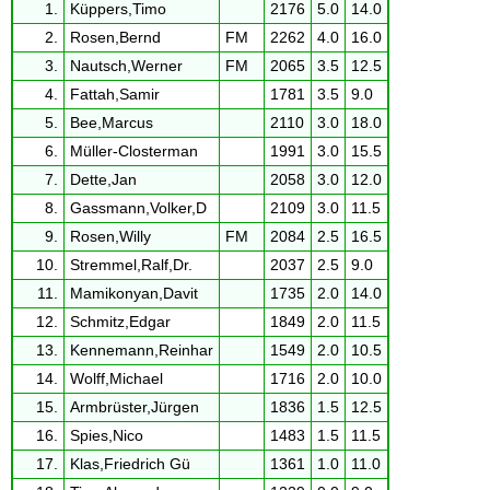
1.
Küppers,Timo
2176
5.0
14.0
2.
Rosen,Bernd
FM
2262
4.0
16.0
3.
Nautsch,Werner
FM
2065
3.5
12.5
4.
Fattah,Samir
1781
3.5
9.0
5.
Bee,Marcus
2110
3.0
18.0
6.
Müller-Closterman
1991
3.0
15.5
7.
Dette,Jan
2058
3.0
12.0
8.
Gassmann,Volker,D
2109
3.0
11.5
9.
Rosen,Willy
FM
2084
2.5
16.5
10.
Stremmel,Ralf,Dr.
2037
2.5
9.0
11.
Mamikonyan,Davit
1735
2.0
14.0
12.
Schmitz,Edgar
1849
2.0
11.5
13.
Kennemann,Reinhar
1549
2.0
10.5
14.
Wolff,Michael
1716
2.0
10.0
15.
Armbrüster,Jürgen
1836
1.5
12.5
16.
Spies,Nico
1483
1.5
11.5
17.
Klas,Friedrich Gü
1361
1.0
11.0