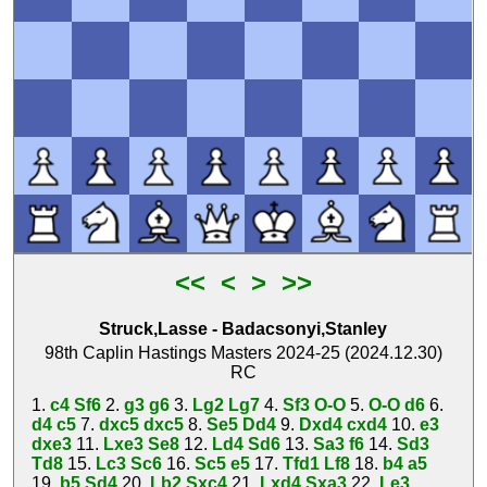
<<
<
>
>>
Struck,Lasse
-
Badacsonyi,Stanley
98th Caplin Hastings Masters 2024-25 (2024.12.30)
RC
1.
c4
Sf6
2.
g3
g6
3.
Lg2
Lg7
4.
Sf3
O-O
5.
O-O
d6
6.
d4
c5
7.
dxc5
dxc5
8.
Se5
Dd4
9.
Dxd4
cxd4
10.
e3
dxe3
11.
Lxe3
Se8
12.
Ld4
Sd6
13.
Sa3
f6
14.
Sd3
Td8
15.
Lc3
Sc6
16.
Sc5
e5
17.
Tfd1
Lf8
18.
b4
a5
19.
b5
Sd4
20.
Lb2
Sxc4
21.
Lxd4
Sxa3
22.
Le3