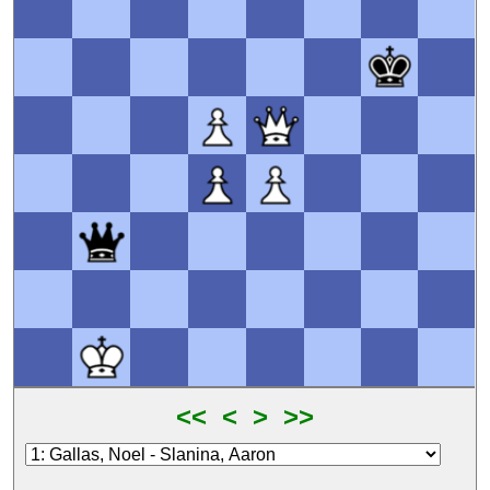
<<
<
>
>>