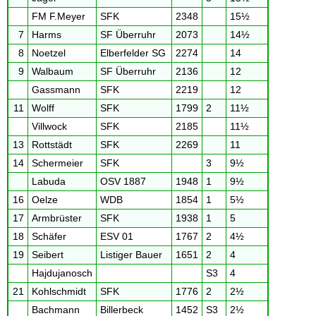
FM F.Meyer
SFK
2348
15½
7
Harms
SF Überruhr
2073
14½
8
Noetzel
Elberfelder SG
2274
14
9
Walbaum
SF Überruhr
2136
12
Gassmann
SFK
2219
12
11
Wolff
SFK
1799
2
11½
Villwock
SFK
2185
11½
13
Rottstädt
SFK
2269
11
14
Schermeier
SFK
3
9½
Labuda
OSV 1887
1948
1
9½
16
Oelze
WDB
1854
1
5½
17
Armbrüster
SFK
1938
1
5
18
Schäfer
ESV 01
1767
2
4½
19
Seibert
Listiger Bauer
1651
2
4
Hajdujanosch
S3
4
21
Kohlschmidt
SFK
1776
2
2½
Bachmann
Billerbeck
1452
S3
2½