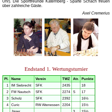
Uhr). Die Sportfreunde Katernberg - Sparte Schach freuen
über zahlreiche Gäste.
Axel Cremerius
Endstand 1. Wertungsturnier
Pl.
Name
Verein
TWZ
Atr.
Punkte
1
IM Siebrecht
SFK
2435
18
2
FM Nautsch
SFK
2274
S
17
3
Scholz
SFK
2392
16½
4
Curic
RW Altenessen
2204
15½
Jäger
3
15½