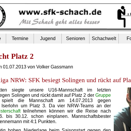
e
Termine
Jugend
Senioren
Schachwelt
F
cht Platz 2
m 01.07.2013 von Volker Gassmann
iga NRW: SFK besiegt Solingen und rückt auf Pla
ten siegte unsere U16-Mannschaft im letzten
egen Solingen und rückt damit auf Platz 2 der
Gruppe
pielt die Mannschaft am 14.07.2013 gegen
r Iserlohn um Platz 3. Da vier NRW-Teams an der
terschaft
teilnehmen können wir die Reise nach
. bis 30.12. schon einplanen. Mannschaftsbester
ennemann mit 4:1 Punkten.
tig hohen Niederlage beim Saisonstart gegen den