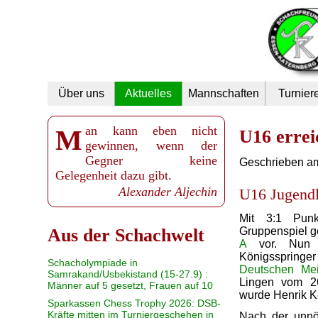
Navigation
Über uns
Aktuelles
Mannschaften
Turnier
überspringen
Man kann eben nicht
U16 errei
gewinnen, wenn der
Gegner keine
Geschrieben a
Gelegenheit dazu gibt.
Alexander Aljechin
U16 Jugendl
Mit 3:1 Punk
Gruppenspiel g
Aus der Schachwelt
A
vor. Nun s
Königsspringe
Schacholympiade in
Deutschen Meis
Samrakand/Usbekistand (15-27.9) :
Lingen vom 26
Männer auf 5 gesetzt, Frauen auf 10
wurde Henrik K
Sparkassen Chess Trophy 2026: DSB-
Kräfte mitten im Turniergeschehen in
Nach der unnö