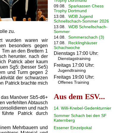
Trophy Dortmund
09.08.
Sparkassen Chess
Trophy Dortmund
13.08.
WDB Jugend
Schnellschach-Sommer 2026
13.08.
WDB Schnellschach-
olle zu.
Sommer
14.08.
Sommerschach (3)
zt wurden waren wir
17.08.
Recklinghäuser
ngen besonders gegen
Schachwoche
 Tim an den Brettern 1
Dienstags 17:00 Uhr:
isch herunter. nach der
Dienstagstraining
sich Patrick aber kaum
Freitags 17:00 Uhr:
auen Sg5: (besser Se5)
Jugendtraining
ern und Turm gegen 2
Freitags 19:00 Uhr:
Aktivität der schwarzen
Offenes Training
n Patrick brachte mich
Aus dem ESV...
1 das Manöver Sb5-d6+
den verfehlten Abtausch
konsolidieren und nach
14. Willi-Knebel-Gedenkturnier
führte Patrick durch
Sommer Schach bei den SF
Katernberg
 einem Mehrbauern und
Essener Einzelpokal
weiteres Material und