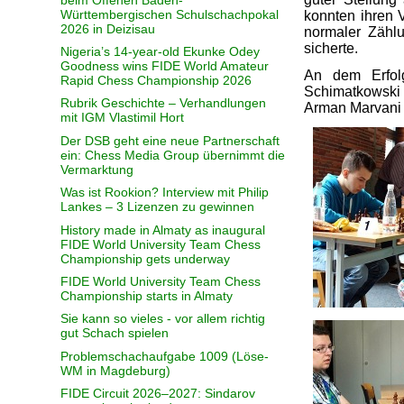
Württembergischen Schulschachpokal
konnten ihren V
2026 in Deizisau
normaler Zähl
sicherte.
Nigeria’s 14-year-old Ekunke Odey
Goodness wins FIDE World Amateur
An dem Erfolg
Rapid Chess Championship 2026
Schimatkowski 
Rubrik Geschichte – Verhandlungen
Arman Marvani 
mit IGM Vlastimil Hort
Der DSB geht eine neue Partnerschaft
ein: Chess Media Group übernimmt die
Vermarktung
Was ist Rookion? Interview mit Philip
Lankes – 3 Lizenzen zu gewinnen
History made in Almaty as inaugural
FIDE World University Team Chess
Championship gets underway
FIDE World University Team Chess
Championship starts in Almaty
Sie kann so vieles - vor allem richtig
gut Schach spielen
Problemschachaufgabe 1009 (Löse-
WM in Magdeburg)
FIDE Circuit 2026–2027: Sindarov