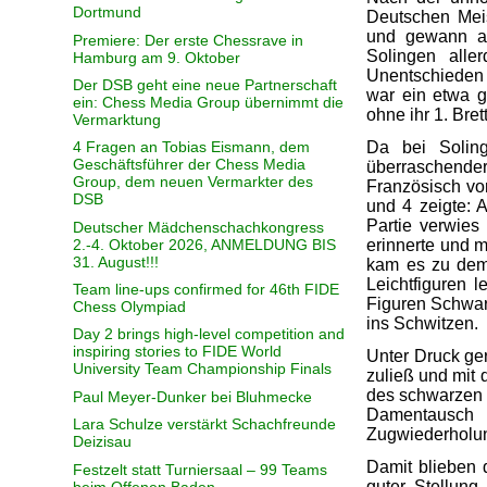
Dortmund
Deutschen Meis
und gewann al
Premiere: Der erste Chessrave in
Solingen alle
Hamburg am 9. Oktober
Unentschieden a
Der DSB geht eine neue Partnerschaft
war ein etwa g
ein: Chess Media Group übernimmt die
ohne ihr 1. Bret
Vermarktung
Da bei Solin
4 Fragen an Tobias Eismann, dem
Geschäftsführer der Chess Media
überraschende
Group, dem neuen Vermarkter des
Französisch vor
DSB
und 4 zeigte: A
Partie verwies
Deutscher Mädchenschachkongress
2.-4. Oktober 2026, ANMELDUNG BIS
erinnerte und 
31. August!!!
kam es zu dem
Leichtfiguren l
Team line-ups confirmed for 46th FIDE
Figuren Schwar
Chess Olympiad
ins Schwitzen.
Day 2 brings high-level competition and
inspiring stories to FIDE World
Unter Druck ge
University Team Championship Finals
zuließ und mit 
des schwarzen 
Paul Meyer-Dunker bei Bluhmecke
Damentausch e
Lara Schulze verstärkt Schachfreunde
Zugwiederholun
Deizisau
Damit blieben 
Festzelt statt Turniersaal – 99 Teams
guter Stellun
beim Offenen Baden-