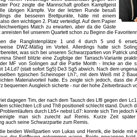
ter Porz zeigte die Mannschaft großen Kampfgeist
le übrigen Kämpfe. Vor der letzten Runde besaß
rdings die besseren Brettpunkte, hätte mit einem
lso den wichtigen 2. Platz verteidigt. Auf dem Papier
leichwertiges Match zu erwarten, aber da die Gäste
t anreisten fiel unserem Quartett schon zu Beginn die Favoritenr
gen die Ranglistenplätze 1 und 4 durch 5 und 6 erset
rweise DWZ-Mäßig im Vorteil. Allerdings hatte sich Soli
bereitet, was sich bei unseren Schwarzpartien von Patrick und
mina Sherif blitzte eine Zugfolge der Tarrasch-Variante prakt
 der MF von Solingen auf die Partie Morith - Imcke an die 
mit 14.Ld7 (statt sofort Sg5) De3 Sg5 abwich. Nach dem ungen
selben typischen Scheinoper Lh7:, mit dem Weiß mit 2 Bau
eichten Materialvorteil hatte. Es zeigte sich jedoch, dass die 
z bequemen Ausgleich sicherte - nur der hohe Zeitverbrauch vo
riet dagegen Tim, der nach dem Tausch des Lf8 gegen den Lc
dem schlechten Lc8 und Th8 positionell schlecht stand. Durch 
Problemläufers durch Lb5+ nebst Ld7: konnte sich Tim jedoch 
inigte man sich zurecht auf Remis. Kurze Zeit später 
g auch seine Schwarzpartie zum Remis.
die beiden Weißpartien von Lukas und Henrik, die beide mit
g aus der Eröffnung gekommen waren. Beide gewannen bald 