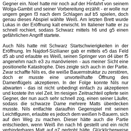
Gegner ein. Noel hatte mir noch auf der Hinfahrt von seinem
Wolga-Gambit und seiner Vorbereitung erzählt - er wolle nur
ungern gegen f3 nach dem Schlagen auf b5 spielen, doch
genau dieses Abspiel wählte Weiß. Am letzten Brett wurde
Lukas in der Eröffnung kalt erwischt. Im Italiener hatte er zu
schnell rochiert, sodass Schwarz mittels h6 und g5 einen
gefährlichen Angriff startete.
Auch Nils hatte mit Schwarz Startschwierigkeiten in der
Eröffnung. Im Najdorf-Sizilianer gab er mittels e5 das Feld
d5 ab und erlaubte es Weiß, seinen Springer von d4 über f5
angenehm nach e3 zu manövrieren - aus meiner Sicht eine
positionelle Katastrophe. Dies zeigte sich auch in der Partie.
Zwar schaffte Nils es, die weiße Bauernstruktur zu zerstören,
doch er musste eine unvorteilhafte Öffnung des
Damenflügels akzeptieren. In der Folge konnte Nils nur
abwarten - das ist nicht unbedingt einfach zu akzeptieren
und kostete ihn viel Zeit. Im riesigen Zeitnachteil opferte sein
Gegner, der nun auch sehr schnell zog, einen seiner Läufer,
sodass die schwarze Dame mehrere Matts überdecken
musste. Nils entfachte daraufhin Gegenspiel mit seinen
Leichtfiguren, erlaubte es jedoch dem weißen h-Bauern, sich
auf den Weg zu machen. Dieser hätte auch die Partie
entschieden, wenn Weiß ihn nach h6 gestellt und ein nicht
verhinderbares Matt auf g7 gedroht hätte. Glücklicherweise