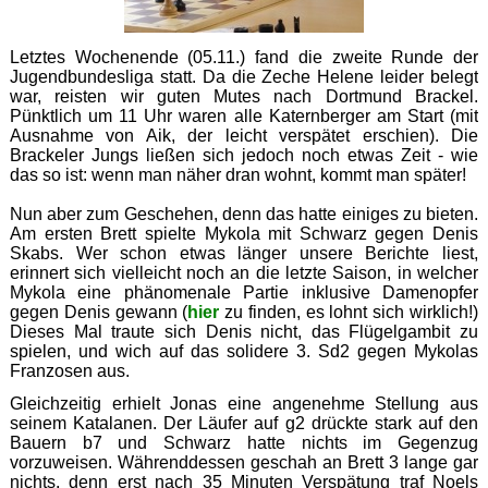
Letztes Wochenende (05.11.) fand die zweite Runde der
Jugendbundesliga statt. Da die Zeche Helene leider belegt
war, reisten wir guten Mutes nach Dortmund Brackel.
Pünktlich um 11 Uhr waren alle Katernberger am Start (mit
Ausnahme von Aik, der leicht verspätet erschien). Die
Brackeler Jungs ließen sich jedoch noch etwas Zeit - wie
das so ist: wenn man näher dran wohnt, kommt man später!
Nun aber zum Geschehen, denn das hatte einiges zu bieten.
Am ersten Brett spielte Mykola mit Schwarz gegen Denis
Skabs. Wer schon etwas länger unsere Berichte liest,
erinnert sich vielleicht noch an die letzte Saison, in welcher
Mykola eine phänomenale Partie inklusive Damenopfer
gegen Denis gewann (
hier
zu finden, es lohnt sich wirklich!)
Dieses Mal traute sich Denis nicht, das Flügelgambit zu
spielen, und wich auf das solidere 3. Sd2 gegen Mykolas
Franzosen aus.
Gleichzeitig erhielt Jonas eine angenehme Stellung aus
seinem Katalanen. Der Läufer auf g2 drückte stark auf den
Bauern b7 und Schwarz hatte nichts im Gegenzug
vorzuweisen. Währenddessen geschah an Brett 3 lange gar
nichts, denn erst nach 35 Minuten Verspätung traf Noels