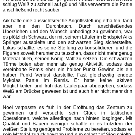
schlug Weiß zu schnell auf g6 und Nils verwertete die Partie
anschließend recht sauber.
Aik hatte eine aussichtsreiche Angriffsstellung erhalten, fand
aber nie den Durchbruch. Durch anschließendes
Überziehen und den Wunsch unbedingt zu gewinnen, war
es plötzlich Schwarz, der mit seinem Läufer im Endspiel Aiks
Springer ausspielte und den schwarzen Sieg sicherstellte.
Lukas schaffte, es seine Stellung zu konsolidieren und die
Figuren soweit herunter zu tauschen, dass nicht mehr genug
Material blieb, seinen König Matt zu setzen. Die schwarzen
Türme boten aber mehr als genug Aktivität, sodass das
vereinbarte Remis eher ein halber Punkt Gewinn als ein
halber Punkt Verlust darstellte. Fast gleichzeitig endete
Mykolas Partie im Remis. Er hatte keine aktiven
Möglichkeiten und früh das Läuferpaar abgegeben, sodass
Weiß am Drücker gewesen ist und auch hier nicht mehr drin
war.
Noel verpasste es früh in der Eröffnung das Zentrum zu
gewinnen und versuchte sein Glück in taktischen
Operationen, welche allerdings nach hinten losgingen. Mit
Qualität und Bauern weniger schaffte er es trotzdem der
weißen Stellung genügend Probleme zu bereiten, sodass er
sein Material zurück gewann und nun selbst auf Sieg spielte.