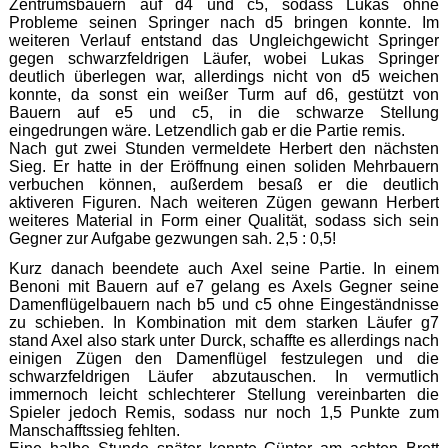
Zentrumsbauern auf d4 und c5, sodass Lukas ohne
Probleme seinen Springer nach d5 bringen konnte. Im
weiteren Verlauf entstand das Ungleichgewicht Springer
gegen schwarzfeldrigen Läufer, wobei Lukas Springer
deutlich überlegen war, allerdings nicht von d5 weichen
konnte, da sonst ein weißer Turm auf d6, gestützt von
Bauern auf e5 und c5, in die schwarze Stellung
eingedrungen wäre. Letzendlich gab er die Partie remis.
Nach gut zwei Stunden vermeldete Herbert den nächsten
Sieg. Er hatte in der Eröffnung einen soliden Mehrbauern
verbuchen können, außerdem besaß er die deutlich
aktiveren Figuren. Nach weiteren Zügen gewann Herbert
weiteres Material in Form einer Qualität, sodass sich sein
Gegner zur Aufgabe gezwungen sah. 2,5 : 0,5!
Kurz danach beendete auch Axel seine Partie. In einem
Benoni mit Bauern auf e7 gelang es Axels Gegner seine
Damenflügelbauern nach b5 und c5 ohne Eingeständnisse
zu schieben. In Kombination mit dem starken Läufer g7
stand Axel also stark unter Durck, schaffte es allerdings nach
einigen Zügen den Damenflügel festzulegen und die
schwarzfeldrigen Läufer abzutauschen. In vermutlich
immernoch leicht schlechterer Stellung vereinbarten die
Spieler jedoch Remis, sodass nur noch 1,5 Punkte zum
Manschafftssieg fehlten.