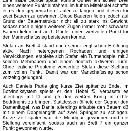
Eine halbe Stunde später konnte Günter am achten Brett
einen weiteren Punkt einfahren. Im frühen Mittelspiel schaffte
er es den gegnerischen Läufer zu fangen und diesen für
zwei Bauern zu gewinnen. Diese Baueren fielen jedoch auf
Grund der Bauernstruktur nicht all zu stark ins Gewicht,
sodass nach einigen weiteren Zügen immer mehr schwarze
Bauern fielen und auch Günter einen wertvollen Punkt für
den Mannschaftssieg beisteuern konnte.
Stefan an Brett 4 stand nach seiner englischen Eröffnung
aktiv. Nach heterogenen Rochaden und einigen
Verwicklungen, erspielte sich Stefan ein Turmendspiel mit 2
soliden Mehrbauern und einem deutlich aktiveren Turm.
Ohne jegliche Probleme verwertete Stefan diese Stellung
zum vollen Punkt. Damit war der Manschaftssieg schon
vorzeitig gelungen!
Auch Daniels Partie ging kurze Ziet später zu Ende. Im
Botvinniksystem spielte er den Hebel f5, verpasste es
allerdings mit f4 und g5 den weißen König in echte
Bedrängnis zu bringen. Stattdessen öffnete der Gegner den
Damenflügel, was Daniel allerdings erlaubte den Bauern d3
mit einem Doppelangriff auf zwei Springer zu schlagen.
Kurze Zeit später war die Mehrfigur gewonnen und die
Stellung vereinfacht, sodass auch an Brett 7 ein ganzer
Punkt gewonnen wurde.