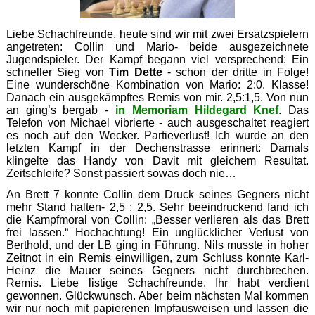
Liebe Schachfreunde, heute sind wir mit zwei Ersatzspielern
angetreten: Collin und Mario- beide ausgezeichnete
Jugendspieler. Der Kampf begann viel versprechend: Ein
schneller Sieg von
Tim Dette
- schon der dritte in Folge!
Eine wunderschöne Kombination von Mario: 2:0. Klasse!
Danach ein ausgekämpftes Remis von mir. 2,5:1,5. Von nun
an ging’s bergab -
in Memoriam Hildegard Knef
. Das
Telefon von Michael vibrierte - auch ausgeschaltet reagiert
es noch auf den Wecker. Partieverlust! Ich wurde an den
letzten Kampf in der Dechenstrasse erinnert: Damals
klingelte das Handy von Davit mit gleichem Resultat.
Zeitschleife? Sonst passiert sowas doch nie…
An Brett 7 konnte Collin dem Druck seines Gegners nicht
mehr Stand halten- 2,5 : 2,5. Sehr beeindruckend fand ich
die Kampfmoral von Collin: „Besser verlieren als das Brett
frei lassen.“ Hochachtung! Ein unglücklicher Verlust von
Berthold, und der LB ging in Führung. Nils musste in hoher
Zeitnot in ein Remis einwilligen, zum Schluss konnte Karl-
Heinz die Mauer seines Gegners nicht durchbrechen.
Remis. Liebe listige Schachfreunde, Ihr habt verdient
gewonnen. Glückwunsch. Aber beim nächsten Mal kommen
wir nur noch mit papierenen Impfausweisen und lassen die