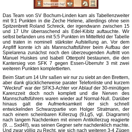
Das Team von SV Bochum-Linden kam als Tabellenzweiter
mit 9:1 Punkten in die Zeche Helene, allerdings ohne sein
Spitzenbrett Roland Schreck, der irgendwann zwischen 15
und 17 Uhr überraschend als Edel-Kibitz auftauchte. Wir
selbst befanden uns mit 5:5 Punkten im Mittelfeld der Tabelle
und traten in nominell stärkster Aufstellung an. Vor dem
Anpfiff konnte ich als Mannschaftsführer beim Aufbau der
Spielarena zunächst noch den überzeugenden Auftritt von
Manuel Huiskes und Isabell Otterpohl bestaunen, die den
Kantersieg von SFK 7 gegen Essen-Überruhr 3 mit zwei
weiteren Punkten komplettierten.
Beim Start um 14 Uhr saßen wir nur zu siebt an den Brettern,
aber dank glücklicherweise parater Telefonliste und kurzem
"Weckruf" war der SFK3-Achter vor Ablauf der 30-minütigen
Karenzzeit doch noch komplett und die Nerven des
Mannschaftsführers waren wieder auf Normal-Null. Darüber
hinaus galt die Aufmerksamkeit der sich schnell
entwickelnden Schwarzpartie von Holger Stratmann, der
nach einem scheinbaren Killerzug (9.Lg5, vgl. Diagramm)
nach langem Nachdenken mit einem Antikillerzug reagierte
(9. ... Sxd4!!), was seinen Gegner sehr nachdenklich machte.
Und zwar völlig zu Recht, wie sich nach weiteren 3-4 Zügen