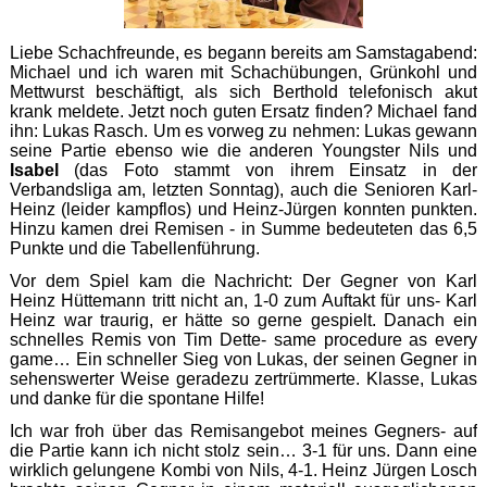
Liebe Schachfreunde, es begann bereits am Samstagabend:
Michael und ich waren mit Schachübungen, Grünkohl und
Mettwurst beschäftigt, als sich Berthold telefonisch akut
krank meldete. Jetzt noch guten Ersatz finden? Michael fand
ihn: Lukas Rasch. Um es vorweg zu nehmen: Lukas gewann
seine Partie ebenso wie die anderen Youngster Nils und
Isabel
(das Foto stammt von ihrem Einsatz in der
Verbandsliga am, letzten Sonntag), auch die Senioren Karl-
Heinz (leider kampflos) und Heinz-Jürgen konnten punkten.
Hinzu kamen drei Remisen - in Summe bedeuteten das 6,5
Punkte und die Tabellenführung.
Vor dem Spiel kam die Nachricht: Der Gegner von Karl
Heinz Hüttemann tritt nicht an, 1-0 zum Auftakt für uns- Karl
Heinz war traurig, er hätte so gerne gespielt. Danach ein
schnelles Remis von Tim Dette- same procedure as every
game… Ein schneller Sieg von Lukas, der seinen Gegner in
sehenswerter Weise geradezu zertrümmerte. Klasse, Lukas
und danke für die spontane Hilfe!
Ich war froh über das Remisangebot meines Gegners- auf
die Partie kann ich nicht stolz sein… 3-1 für uns. Dann eine
wirklich gelungene Kombi von Nils, 4-1. Heinz Jürgen Losch