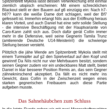
Spitzenbrett Mykola lässt dessen Verwirklichung erst einmal
ziemlich utopisch erscheinen: Mit einem schrecklichen
Blackout stellt er den Bauern auf g6 einzügig ein: Nach h7-
h6?? kann die weiße Dame dort schlagen, weil der Bf7
gefesselt ist. Immerhin erlangt Nils aus der Eröffnung heraus
klaren Vorteil, und auch Daniel hat eine sehr solide Stellung
- die intensive Beschäftigung mit der Hauptvariante von
Caro-Kann zahlt sich aus. Doch dafür gerät Collin immer
mehr in die Defensive, weil seine Gegnerin Tamila Trunz
(amtierende Deutsche U14-Meisterin!) die schwierige
Stellung besser versteht.
Plötzlich die jähe Wende am Spitzenbrett: Mykola stellt mit
einem Turmopfer auf g2 den Spielverlauf auf den Kopf und
gewinnt! Da Nils nicht nur vier Mehrbauern besitzt, sondern
seinen Gegner zudem vor ein undeckbares Matt stellt, bietet
Daniel in klar besserer Position Remis an, das sein Gegner
zähneknirschend akzeptiert. Da fällt es nicht mehr ins
Gewicht, dass Collin in der Zwischenzeit wegen eines
starken gegnerischen Freibauern auch diese Partie
aufgeben musste.
Das Sahnehäubchen zum Schluss