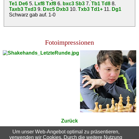
Te1
De6
5.
Lxf8
Txf8
6.
bxc3
Sb3
7.
Tb1
Td8
8.
Taxb3
Txd3
9.
Dxc5
Dxb3
10.
Txb3
Td1+
11.
Dg1
Schwarz gab auf.
1-0
Fotoimpressionen
Zurück
Um unser Web-Angebot optimal zu präsentieren,
verwenden wir Cookies. Durch die weitere Nutzung