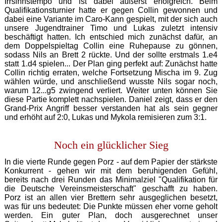
Irrsinnstempo und ist dabei äußerst erfolgreich. Beim
Qualifikationsturnier hatte er gegen Collin gewonnen und
dabei eine Variante im Caro-Kann gespielt, mit der sich auch
unsere Jugendtrainer Timo und Lukas zuletzt intensiv
beschäftigt hatten. Ich entschied mich zunächst dafür, an
dem Doppelspieltag Collin eine Ruhepause zu gönnen,
sodass Nils an Brett 2 rückte. Und der sollte erstmals 1.e4
statt 1.d4 spielen... Der Plan ging perfekt auf: Zunächst hatte
Collin richtig erraten, welche Fortsetzung Mischa im 9. Zug
wählen würde, und anschließend wusste Nils sogar noch,
warum 12...g5 zwingend verliert. Weiter unten können Sie
diese Partie komplett nachspielen. Daniel zeigt, dass er den
Grand-Prix Angriff besser verstanden hat als sein gegner
und erhöht auf 2:0, Lukas und Mykola remisieren zum 3:1.
Noch ein glücklicher Sieg
In die vierte Runde gegen Porz - auf dem Papier der stärkste
Konkurrent - gehen wir mit dem beruhigenden Gefühl,
bereits nach drei Runden das Minimalziel "Qualifikation für
die Deutsche Vereinsmeisterschaft" geschafft zu haben.
Porz ist an allen vier Brettern sehr ausgeglichen besetzt,
was für uns bedeutet: Die Punkte müssen eher vorne geholt
werden. Ein guter Plan, doch ausgerechnet unser