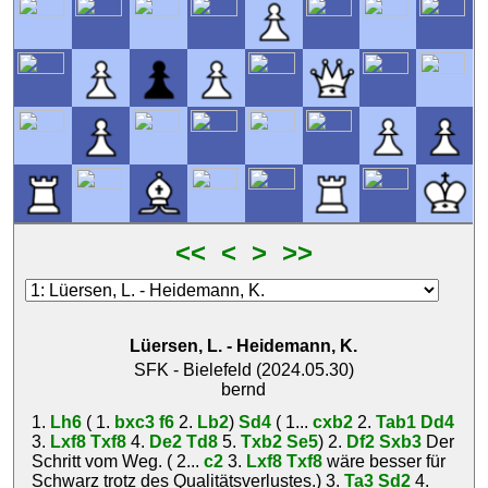
<<
<
>
>>
Lüersen, L.
-
Heidemann, K.
SFK - Bielefeld (2024.05.30)
bernd
1.
Lh6
( 1.
bxc3
f6
2.
Lb2
)
Sd4
( 1...
cxb2
2.
Tab1
Dd4
3.
Lxf8
Txf8
4.
De2
Td8
5.
Txb2
Se5
) 2.
Df2
Sxb3
Der
Schritt vom Weg. ( 2...
c2
3.
Lxf8
Txf8
wäre besser für
Schwarz trotz des Qualitätsverlustes.) 3.
Ta3
Sd2
4.