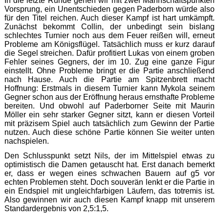
In die letzte Runde gehen wir mit zwei Mannschaftspunkten
Vorsprung, ein Unentschieden gegen Paderborn würde also
für den Titel reichen. Auch dieser Kampf ist hart umkämpft.
Zunächst bekommt Collin, der unbedingt sein bislang
schlechtes Turnier noch aus dem Feuer reißen will, erneut
Probleme am Königsflügel. Tatsächlich muss er kurz darauf
die Segel streichen. Dafür profitiert Lukas von einem groben
Fehler seines Gegners, der im 10. Zug eine ganze Figur
einstellt. Ohne Probleme bringt er die Partie anschließend
nach Hause. Auch die Partie am Spitzenbrett macht
Hoffnung: Erstmals in diesem Turnier kann Mykola seinem
Gegner schon aus der Eröffnung heraus ernsthafte Probleme
bereiten. Und obwohl auf Paderborner Seite mit Maurin
Möller ein sehr starker Gegner sitzt, kann er diesen Vorteil
mit präzisem Spiel auch tatsächlich zum Gewinn der Partie
nutzen. Auch diese schöne Partie können Sie weiter unten
nachspielen.
Den Schlusspunkt setzt Nils, der im Mittelspiel etwas zu
optimistisch die Damen getauscht hat. Erst danach bemerkt
er, dass er wegen eines schwachen Bauern auf g5 vor
echten Problemen steht. Doch souverän lenkt er die Partie in
ein Endspiel mit ungleichfarbigen Läufern, das totremis ist.
Also gewinnen wir auch diesen Kampf knapp mit unserem
Standardergebnis von 2,5:1,5.