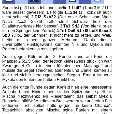
Zunächst griff Lukas fehl und spielte
1.Lh6?
(1.bxc3 f6 2.Lb2
wäre besser gewesen). Es folgte
1...Sd4
(1... cxb2 ist auch
nicht schlecht)
2.Df2 Sxb3?
{Der erste Schritt vom Weg.
Nach 2...c2 3.Lxf8 Txf8 steht Schwarz trotz des
Qualitätsverlustes klar besser.)
3.Ta3 Sd2
(Von hier gibt es
für den Springer kein Zurück)
4.Te1 De6 5.Lxf8 Lxf8 6.bxc3
Sb3 7.Tb1
der Springer ist nicht mehr zu retten, und Weiß
bleibt mit einem ganzen Mehrturm. Danki dieses
unverhofften Punktgewinns konnten Nils und Mykola ihre
Partien bedenkenlos remis geben.
Auch gegen Köln in der 2. Runde stand am Ende ein
knapper 2,5:1,5 Sieg, der jedoch keineswegs glücklich war:
Zwar geriet Collin in einen fürchterlichen Mattangriff und
musste die Segel streichen, aber Nils und Daniel kamen zu
klar und sicher herausgespielten Siegen. Erneut steuerte
Mykola den fehlenden halben Punkt bei.
Auch die dritte Runde gegen Krefeld hielt eine interessante
Aufgabe bereit: Hinter einem starken Spitzenbrett spielt mit
Mischa Nezhyvenko ein Riesentalent, das selbst Mykola
Respekt einflößt: "An diesem Brett werden wir auf jeden Fall
verlieren - ich selbst hätte gegen ihn keine Chance".
Tatsächlich absolviert Mischa seine Partien mit einem