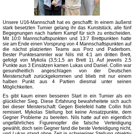
Unsere U16-Mannschaft hat es geschafft: In einem äußerst
stark besetzten Turnier gelang ihr das Kunststück, alle fünf
Begegnungen nach hartem Kampf für sich zu entscheiden.
Mit 10:0 Mannschaftspunkten und 13:7 Brettpunkten hatte
sie am Ende einen Vorsprung von 4 Mannschaftspunkten auf
die nächst platzierten Teams aus Porz und Paderborn.
Bester Punktesammler war Nils mit 4:1 am dritten Brett,
gefolgt von Mykola (3,5:1,5 an Brett 1). Auf jeweils 2,5
Punkte aus 3 Einsätzen kamen Lukas und Daniel. Collin war
gesundheitlich angeschlagen von der Deutschen
Meisterschaft zurückgekommen und blieb mit nur einem
halben Punkt aus 4 Partien diesmal unter seinen
Möglichkeiten.
Es gibt kaum einen besseren Start in ein Turnier als ein
glücklicher Sieg. Diese Erfahrung bewahrheitete sich auch
bei dieser Meisterschaft: Gegen Bielefeld hatte Collin früh
remisiert. Mykolas Stellung bot keine Ansatzpunkte, dem
Gegner Probleme zu bereiten. Nils hatte auf ein eigentlich
ungefährliches Figurenopfer die falsche Verteidigung
gewählt, doch sein Gegner fand die beste Verteidigung nicht,
und Lukas stand ohne Zeit in schwieriger Stellung objektiv