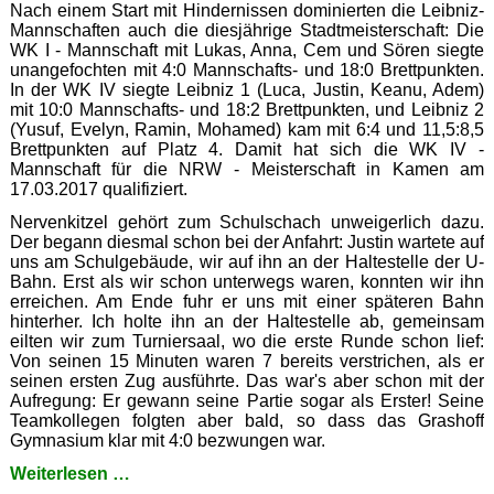
Nach einem Start mit Hindernissen dominierten die Leibniz-
Mannschaften auch die diesjährige Stadtmeisterschaft: Die
WK I - Mannschaft mit Lukas, Anna, Cem und Sören siegte
unangefochten mit 4:0 Mannschafts- und 18:0 Brettpunkten.
In der WK IV siegte Leibniz 1 (Luca, Justin, Keanu, Adem)
mit 10:0 Mannschafts- und 18:2 Brettpunkten, und Leibniz 2
(Yusuf, Evelyn, Ramin, Mohamed) kam mit 6:4 und 11,5:8,5
Brettpunkten auf Platz 4. Damit hat sich die WK IV -
Mannschaft für die NRW - Meisterschaft in Kamen am
17.03.2017 qualifiziert.
Nervenkitzel gehört zum Schulschach unweigerlich dazu.
Der begann diesmal schon bei der Anfahrt: Justin wartete auf
uns am Schulgebäude, wir auf ihn an der Haltestelle der U-
Bahn. Erst als wir schon unterwegs waren, konnten wir ihn
erreichen. Am Ende fuhr er uns mit einer späteren Bahn
hinterher. Ich holte ihn an der Haltestelle ab, gemeinsam
eilten wir zum Turniersaal, wo die erste Runde schon lief:
Von seinen 15 Minuten waren 7 bereits verstrichen, als er
seinen ersten Zug ausführte. Das war's aber schon mit der
Aufregung: Er gewann seine Partie sogar als Erster! Seine
Teamkollegen folgten aber bald, so dass das Grashoff
Gymnasium klar mit 4:0 bezwungen war.
Leibniz
Weiterlesen …
dominiert