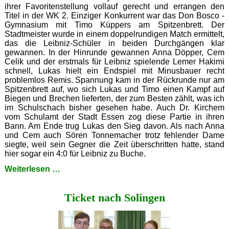
ihrer Favoritenstellung vollauf gerecht und errangen den
Titel in der WK 2. Einziger Konkurrent war das Don Bosco -
Gymnasium mit Timo Küppers am Spitzenbrett. Der
Stadtmeister wurde in einem doppelrundigen Match ermittelt,
das die Leibniz-Schüler in beiden Durchgängen klar
gewannen. In der Hinrunde gewannen Anna Döpper, Cem
Celik und der erstmals für Leibniz spielende Lemer Hakimi
schnell, Lukas hielt ein Endspiel mit Minusbauer recht
problemlos Remis. Spannung kam in der Rückrunde nur am
Spitzenbrett auf, wo sich Lukas und Timo einen Kampf auf
Biegen und Brechen lieferten, der zum Besten zählt, was ich
im Schulschach bisher gesehen habe. Auch Dr. Kirchem
vom Schulamt der Stadt Essen zog diese Partie in ihren
Bann. Am Ende trug Lukas den Sieg davon. Als nach Anna
und Cem auch Sören Tonnemacher trotz fehlender Dame
siegte, weil sein Gegner die Zeit überschritten hatte, stand
hier sogar ein 4:0 für Leibniz zu Buche.
Serientäter
Weiterlesen …
Ticket nach Solingen