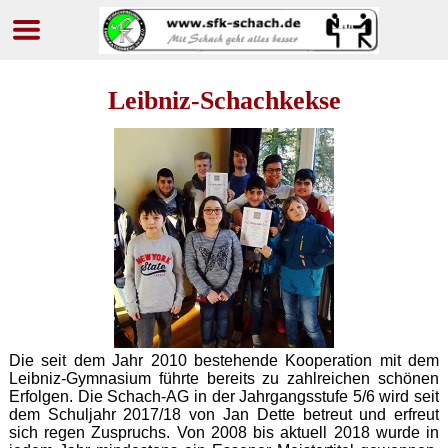
Navigation
überspringen
Leibniz-Schachkekse
Die seit dem Jahr 2010 bestehende Kooperation mit dem
Leibniz-Gymnasium führte bereits zu zahlreichen schönen
Erfolgen. Die Schach-AG in der Jahrgangsstufe 5/6 wird seit
dem Schuljahr 2017/18 von Jan Dette betreut und erfreut
sich regen Zuspruchs. Von 2008 bis aktuell 2018 wurde in