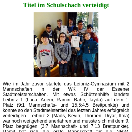
Titel im Schulschach verteidigt
Krümelmonster
Wie im Jahr zuvor startete das Leibniz-Gymnasium mit 2
Mannschaften in der WK IV der Essener
Stadtmeisterschaften. Mit etwas Schützenhilfe landete
Leibniz 1 (Luca, Adem, Ramin, Bahir, Ilayda) auf dem 1.
Platz (9:1 Mannschafts- und 15,5:4,5 Brettpunkte) und
konnte so den Stadtmeistertitel des letzten Jahres erfolgreich
verteidigen. Leibniz 2 (Mads, Kevin, Thorben, Diyar, Ilma)
war noch weitgehend unerfahren und musste sich mit dem 9.
Platz begnügen (3:7 Mannschaft- und 7:13 Brettpunkte).
Damit hat sich die erste Mannschaft für die NRW-