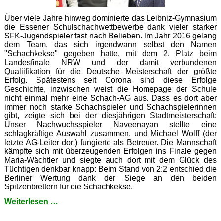
Über viele Jahre hinweg dominierte das Leibniz-Gymnasium
die Essener Schulschachwettbewerbe dank vieler starker
SFK-Jugendspieler fast nach Belieben. Im Jahr 2016 gelang
dem Team, das sich irgendwann selbst den Namen
"Schachkekse" gegeben hatte, mit dem 2. Platz beim
Landesfinale NRW und der damit verbundenen
Qualiifikation für die Deutsche Meisterschaft der größte
Erfolg. Spätestens seit Corona sind diese Erfolge
Geschichte, inzwischen weist die Homepage der Schule
nicht einmal mehr eine Schach-AG aus. Dass es dort aber
immer noch starke Schachspieler und Schachspielerinnen
gibt, zeigte sich bei der diesjährigen Stadtmeisterschaft:
Unser Nachwuchsspieler Naveenayan stellte eine
schlagkräftige Auswahl zusammen, und Michael Wolff (der
letzte AG-Leiter dort) fungierte als Betreuer. Die Mannschaft
kämpfte sich mit überzeugenden Erfolgen ins Finale gegen
Maria-Wächtler und siegte auch dort mit dem Glück des
Tüchtigen denkbar knapp: Beim Stand von 2:2 entschied die
Berliner Wertung dank der Siege an den beiden
Spitzenbrettern für die Schachkekse.
Die
Weiterlesen …
Rückkehr
der