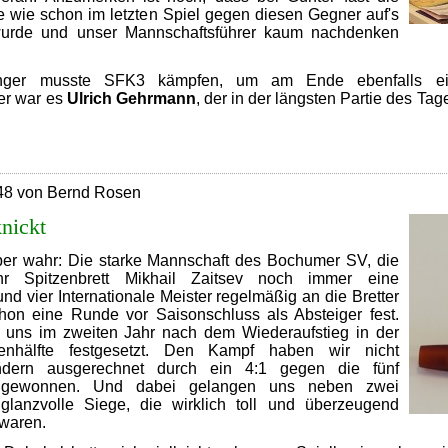
e wie schon im letzten Spiel gegen diesen Gegner auf's
t wurde und unser Mannschaftsführer kaum nachdenken
änger musste SFK3 kämpfen, um am Ende ebenfalls ei
ier war es
Ulrich Gehrmann
, der in der längsten Partie des T
Alle
guten
Dinge
48 von Bernd Rosen
sind
rei!
nickt
ber wahr: Die starke Mannschaft des Bochumer SV, die
r Spitzenbrett Mikhail Zaitsev noch immer eine
nd vier Internationale Meister regelmäßig an die Bretter
schon eine Runde vor Saisonschluss als Absteiger fest.
 uns im zweiten Jahr nach dem Wiederaufstieg in der
enhälfte festgesetzt. Den Kampf haben wir nicht
ndern ausgerechnet durch ein 4:1 gegen die fünf
er gewonnen. Und dabei gelangen uns neben zwei
glanzvolle Siege, die wirklich toll und überzeugend
 waren.