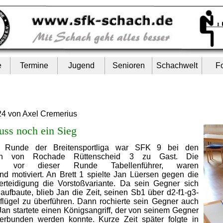
e
Termine
Jugend
Senioren
Schachwelt
F
24 von Axel Cremerius
ss noch ein Sieg
en Runde der Breitensportliga war SFK 9 bei den
den von Rochade Rüttenscheid 3 zu Gast. Die
der, vor dieser Runde Tabellenführer, waren
d motiviert. An Brett 1 spielte Jan Lüersen gegen die
erteidigung die Vorstoßvariante. Da sein Gegner sich
 aufbaute, blieb Jan die Zeit, seinen Sb1 über d2-f1-g3-
lügel zu überführen. Dann rochierte sein Gegner auch
an startete einen Königsangriff, der von seinem Gegner
erbunden werden konnte. Kurze Zeit später folgte in