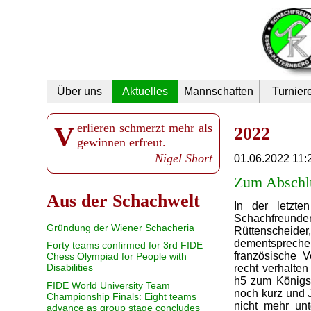
Navigation
Über uns
Aktuelles
Mannschaften
Turnier
überspringen
Verlieren schmerzt mehr als
2022
gewinnen erfreut.
Nigel Short
01.06.2022 11:
Zum Abschlu
Aus der Schachwelt
In der letzt
Schachfreun
Gründung der Wiener Schacheria
Rüttenschei
dementsprechen
Forty teams confirmed for 3rd FIDE
französische V
Chess Olympiad for People with
Disabilities
recht verhalten
h5 zum Königsf
FIDE World University Team
noch kurz und J
Championship Finals: Eight teams
nicht mehr unt
advance as group stage concludes