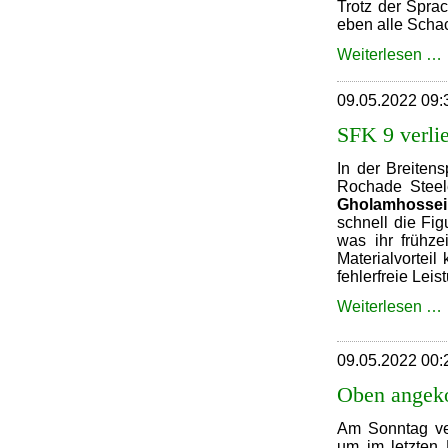
Trotz der Spra
eben alle Scha
Weiterlesen …
v
09.05.2022 09:
SFK 9 verli
In der Breitens
Rochade Steele
Gholamhossei
schnell die Fi
was ihr frühze
Materialvorteil
fehlerfreie Leis
Weiterlesen …
v
09.05.2022 00:
Oben ange
Am Sonntag ver
um im letzten 