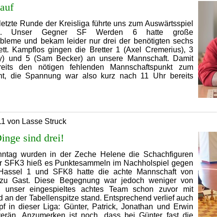
ereicht...
 auf
letzte Runde der Kreisliga führte uns zum Auswärtsspiel
n. Unser Gegner SF Werden 6 hatte große
obleme und bekam leider nur drei der benötigten sechs
ett. Kampflos gingen die Bretter 1 (Axel Cremerius), 3
y) und 5 (Sam Becker) an unsere Mannschaft. Damit
reits den nötigen fehlenden Mannschaftspunkt zum
cht, die Spannung war also kurz nach 11 Uhr bereits
SFK7
teigt
auf
11 von Lasse Struck
inge sind drei!
nntag wurden in der Zeche Helene die Schachfiguren
ür SFK3 hieß es Punktesammeln im Nachholspiel gegen
assel 1 und SFK8 hatte die achte Mannschaft von
zu Gast. Diese Begegnung war jedoch weniger von
 unser eingespieltes achtes Team schon zuvor mit
an der Tabellenspitze stand. Entsprechend verlief auch
pf in dieser Liga: Günter, Patrick, Jonathan und Erwin
erän. Anzumerken ist noch, dass bei Günter fast die