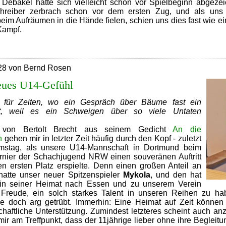
ebakel hatte sich vielleicht schon vor Spielbeginn abgezei
schreiber zerbrach schon vor dem ersten Zug, und als uns
eim Aufräumen in die Hände fielen, schien uns dies fast wie ei
Kampf.
Bochum
geknickt
28 von Bernd Rosen
neues U14-Gefühl
für Zeiten, wo ein Gespräch über Bäume fast ein
st, weil es ein Schweigen über so viele Untaten
 von Bertolt Brecht aus seinem Gedicht
An die
n
gehen mir in letzter Zeit häufig durch den Kopf - zuletzt
stag, als unsere U14-Mannschaft in Dortmund beim
turnier der Schachjugend NRW einen souveränen Auftritt
en ersten Platz erspielte. Denn einen großen Anteil an
hatte unser neuer Spitzenspieler
Mykola
, und den hat
g in seiner Heimat nach Essen und zu unserem Verein
 Freude, ein solch starkes Talent in unseren Reihen zu ha
e doch arg getrübt. Immerhin: Eine Heimat auf Zeit können
chaftliche Unterstützung. Zumindest letzteres scheint auch 
 mir am Treffpunkt, dass der 11jährige lieber ohne ihre Begle