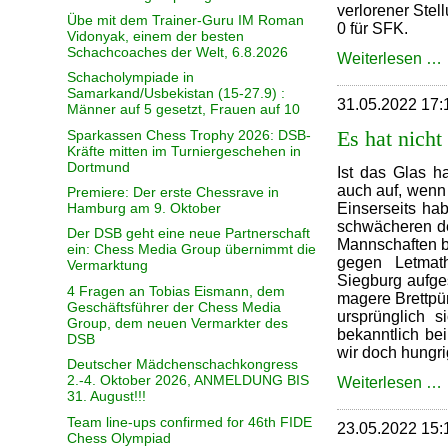
verlorener Stel
Übe mit dem Trainer-Guru IM Roman
0 für SFK.
Vidonyak, einem der besten
Schachcoaches der Welt, 6.8.2026
Weiterlesen …
Schacholympiade in
Samarkand/Usbekistan (15-27.9) :
31.05.2022 17:
Männer auf 5 gesetzt, Frauen auf 10
Es hat nicht
Sparkassen Chess Trophy 2026: DSB-
Kräfte mitten im Turniergeschehen in
Dortmund
Ist das Glas ha
auch auf, wenn 
Premiere: Der erste Chessrave in
Hamburg am 9. Oktober
Einserseits ha
schwächeren der
Der DSB geht eine neue Partnerschaft
Mannschaften b
ein: Chess Media Group übernimmt die
gegen Letmat
Vermarktung
Siegburg aufge
4 Fragen an Tobias Eismann, dem
magere Brettpün
Geschäftsführer der Chess Media
ursprünglich s
Group, dem neuen Vermarkter des
bekanntlich be
DSB
wir doch hungr
Deutscher Mädchenschachkongress
2.-4. Oktober 2026, ANMELDUNG BIS
Weiterlesen …
31. August!!!
Team line-ups confirmed for 46th FIDE
23.05.2022 15:
Chess Olympiad