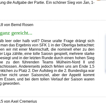
lung die Aufgabe der Partie. Ein schöner Sieg von Jan, 1-
Zum
Abschluss
noch
18 von Bernd Rosen
ein
Sieg
 ganz gereicht...
lb leer oder halb voll? Diese uralte Frage drängt sich
man das Ergebnis von SFK 1 in der Oberliga betrachtet:
ben wir mit einer Mannschaft, die nominell eher zu den
 Liga zählte, eine tolle Saiosn gespielt, mehrere starke
esiegt und in der letzten Runde durch einen hohen Sieg
he zu den führenden Teams Mülheim-Nord II und
schlossen. Andererseits jedoch fehlen uns am Ende 1,5
ktchen zu Platz 2. Der Aufstieg in die 2. Bundesliga war
icher nicht unser Saisonziel, aber der Appetit kommt
im Essen, und bei dem tollen Verlauf der Saison waren
ig geworden.
Es
hat
nicht
15 von Axel Cremerius
ganz