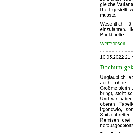
gleiche Variant
Brett gestell
musste.
Wesentlich l
einzufahren. H
Punkt holte.
Weiterlesen …
10.05.2022 21:
d
Bochum gek
Unglaublich, a
auch ohne ih
Großmeisterin u
bringt, steht 
Und wir haben
oberen Tabell
irgendwie, so
Spitzenbrett
Remisen drei 
herausgespielt