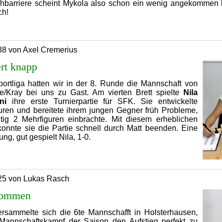
chbarriere scheint Mykola also schon ein wenig angekommen 
ch!
Ein
öllig
neues
38 von Axel Cremerius
U14-
Gefühl
ert knapp
portliga hatten wir in der 8. Runde die Mannschaft von
/Kray bei uns zu Gast. Am vierten Brett spielte
Nila
ni
ihre erste Turnierpartie für SFK. Sie entwickelte
guren und bereitete ihrem jungen Gegner früh Probleme,
itig 2 Mehrfiguren einbrachte. Mit diesem erheblichen
 konnte sie die Partie schnell durch Matt beenden. Eine
tung, gut gespielt Nila, 1-0.
SFK
9
erliert
knapp
25 von Lukas Rasch
kommen
sammelte sich die 6te Mannschafft in Holsterhausen,
Mannschaftskampf der Saison den Aufstieg perfekt zu