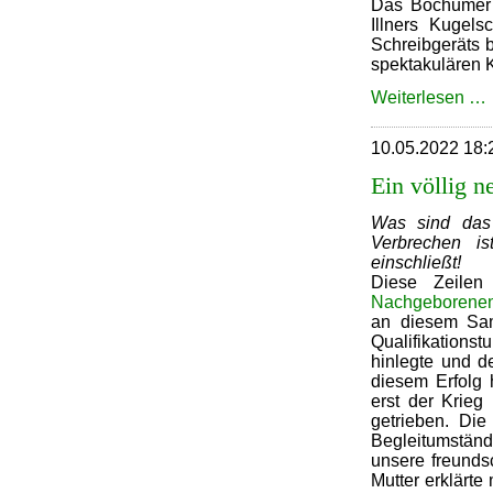
Das Bochumer D
Illners Kugel
Schreibgeräts b
spektakulären 
Weiterlesen …
10.05.2022 18:
Ein völlig 
Was sind das 
Verbrechen i
einschließt!
Diese Zeilen
Nachgeborene
an diesem Sam
Qualifikations
hinlegte und d
diesem Erfolg 
erst der Krie
getrieben. Die
Begleitumständ
unsere freunds
Mutter erklärte