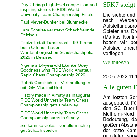
g
SFK7 steigt
Day 2 brings high-level competition and
inspiring stories to FIDE World
University Team Championship Finals
Die siebte und 
nach Werde
Paul Meyer-Dunker bei Bluhmecke
Aufstellungspr
Lara Schulze verstärkt Schachfreunde
Spieler ans Br
Deizisau
(Markus Kontn
hatten wir be
Festzelt statt Turniersaal – 99 Teams
beim Offenen Baden-
Aufstieg errei
Württembergischen Schulschachpokal
verflogen.
2026 in Deizisau
Weiterlesen …
Nigeria’s 14-year-old Ekunke Odey
s
Goodness wins FIDE World Amateur
Rapid Chess Championship 2026
20.05.2022 11:
Rubrik Geschichte – Verhandlungen
Alle guten D
mit IGM Vlastimil Hort
History made in Almaty as inaugural
Am letzten So
FIDE World University Team Chess
ausgepackt. F
Championship gets underway
den SC Buer-H
FIDE World University Team Chess
Mülheim-Nord 
Championship starts in Almaty
Bedeutung, da
großem Abstand 
Sie kann so vieles - vor allem richtig
gut Schach spielen
der letzte Kam
punkteten souv